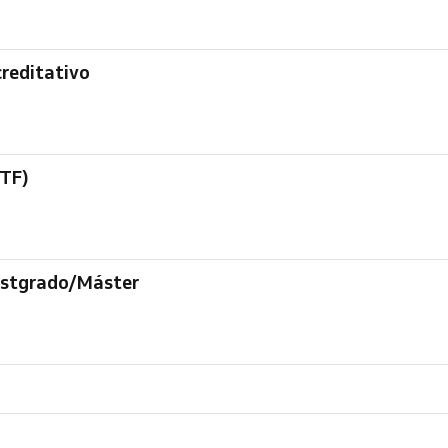
creditativo
(TF)
Postgrado/Máster