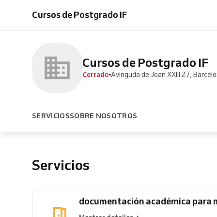
académica
de
Registro
información
Cursos de Postgrado IF
para
notas
Farmacéutico
Curso
matrícula
y
(TF)
de
certificado
Postgrado/Máster
acreditativo
Cursos de Postgrado IF
Cerrado
Avinguda de Joan XXIII 27, Barcel
SERVICIOS
SOBRE NOSOTROS
Servicios
documentación académica para m