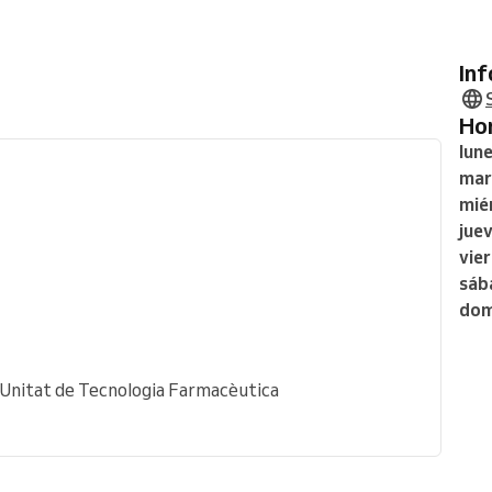
In
H
lun
mar
mié
jue
vie
sáb
dom
- Unitat de Tecnologia Farmacèutica